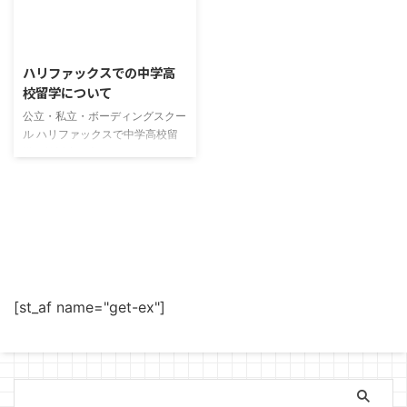
2024/3/28
ハリファックスでの中学高
校留学について
公立・私立・ボーディングスクー
ル ハリファックスで中学高校留
学を検討中の方へ ハリファック
スで中学高校留学をするには以下
の3つの方法があります。 順番に
ご紹介します。 ノバスコシア州 -
公立留学生プログラム ハリファ
ックスにある私立学校 ノバスコ
シア州の州都ハリファックスでの
中学高校留学を希望する場合は以
下の私立学校へ入学すると実現可
[st_af name="get-ex"]
能です。 ハリファックス郊外に
ある全寮制ボーディングスクール
King's-Edgehill Schoolはカナダ
の全寮制ボーディングスクールの
質を管理する団体CAIS(C ...