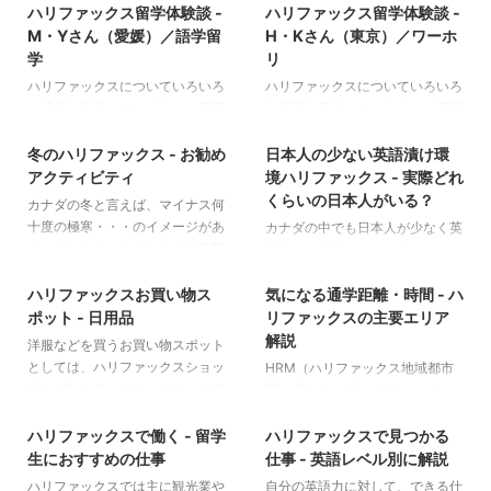
ハリファックス留学体験談 -
ハリファックス留学体験談 -
M・Yさん（愛媛）／語学留
H・Kさん（東京）／ワーホ
学
リ
ハリファックスについていろいろ
ハリファックスについていろいろ
な情報を発信していますが、実際
な情報を発信していますが、実際
2024/8/11
2024/8/5
の留学はどのような感じなのでし
の留学はどのような感じなのでし
ょうか。ハリファックス留学を経
ょうか。ハリファックス留学を経
冬のハリファックス - お勧め
日本人の少ない英語漬け環
験した先輩のリアルな話をぜひ参
験した先輩のリアルな話をぜひ参
アクティビティ
境ハリファックス - 実際どれ
考にしてみてください◎ M・Yさ
考にしてみてください◎ H・Kさ
くらいの日本人がいる？
カナダの冬と言えば、マイナス何
ん（愛媛） ハリファックスに来
ん（東京） ハリファックスに来
十度の極寒・・・のイメージがあ
カナダの中でも日本人が少なく英
たきっかけや目的、その学校を選
たきっかけや目的、その学校を選
るかもしれませんが、カナダ東部
語漬けの環境としてお勧めできる
2024/7/30
2024/7/23
んだ理由について教えてください
んだ理由について教えてください
に位置するハリファックスは、夏
ハリファックスですが、実際には
カナダに決めた理由 高校生の時
日本人が少なそうだったから。都
は涼しく冬もそこまで厳しくあり
どれくらいの日本人がいるのでし
ハリファックスお買い物ス
気になる通学距離・時間 - ハ
から留学というものに憧れ始め、
会じゃなかったから。エージェン
ません。大雪になることもあまり
ょうか。他の都市のデータと比べ
ポット - 日用品
リファックスの主要エリア
大学三年生で両親とも話してよう
トが提携している学校がそこしか
ないので、冬でも外に出て楽しめ
ながらご紹介します。 レア人
解説
洋服などを買うお買い物スポット
やく留学の決意をしたのですが、
なかったから。 在学中に勉強し
ることがたくさんあるのでご紹介
種！な日本人 ハリファックスに
としては、ハリファックスショッ
HRM（ハリファックス地域都市
どこに行くかは特に希望がなくど
た内容を教えてください 基本的
します。 Emera Oval（エメラ・
おける、全体の人口と日本人の数
ピングセンターやミックマックモ
圏） 私たちが「ハリファック
うしようか迷っていました。そん
な文法や会話表現。 語学学校に
2024/7/16
2024/7/9
オーバル） ダウンタウンにほど
は2021年のカナダ政府調べで下
ールがありますが、日々の生活で
ス」という言葉を使う時、ダウン
な時に、知り合いの方に留学の際
行って良かったこと ①英語を話
近い、ハリファックス・コモンと
記のデータが出ています。 全体
使う日用品はまちなかのお店で気
タウンハリファックスだけを指す
ハリファックスで働く - 留学
ハリファックスで見つかる
にお世話になったカナダ専門 ...
すことになれた →英語を話 ...
いう都市公園に設置されている屋
の人口（2021年） 母国語が日本
軽に手に入れることができます。
場合もありますが、多くは
生におすすめの仕事
仕事 - 英語レベル別に解説
外スケートリンクです。冬の間、
語（2021年） 439,819人 300人
品質やラインナップなど、日本と
Halifax Regional
ハリファックスでは主に観光業や
自分の英語力に対して、できる仕
スケートブーツやヘルメットなど
パーセンテージで言うと約0.06%