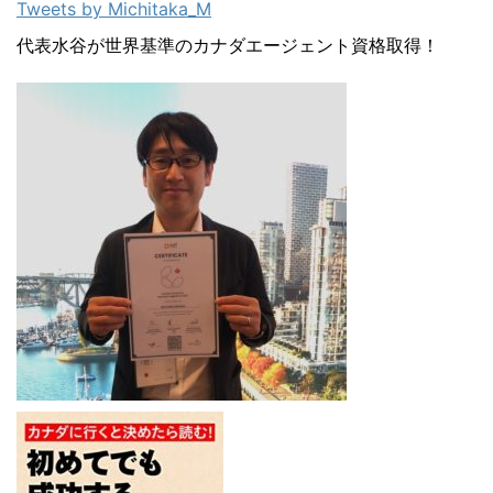
Tweets by Michitaka_M
っ ...
ーは患者とその家族と長期に渡る
パートナーシップを築いていきま
代表水谷が世界基準のカナダエージェント資格取得！
す。 ...