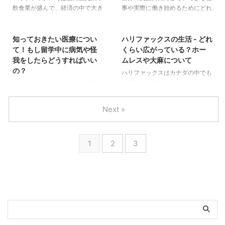
の違いも併せてご紹介します！
Municipality（略称：HRM）を意
飲食業が盛んで、経済の中で大き
事や実際に働き始めるためにどれ
を無料で貸し出しており誰でもス
ですが、結婚してハリファックス
シャンプー・ボディソープ系 ハ
味し、9つのエリアで形成されま
な役割を担っています。特に夏の
くらいのレベルが必要で、どれく
ケートを楽しむことができます。
に住んでいる方、小学校や中学校
2024/7/6
2024/6/27
リファックスの水は「わずかに硬
す。 特に留学生が使う「ハリフ
ハリファックスには海外からはも
らい働くことができるのか・・・
器具のレンタルには身 ...
に通う子どもたちも含まれるの
め」 外国の水、と言うと「日本
ァックス」はハリファックス
ちろん、カナダ国内からの旅行客
1年しかないワーキングホリデー
知っておきたい医療につい
ハリファックスの生活 - どれ
で、語学 ...
とは違う＝硬水」のイメージがあ
（Downtown・North End・West
が多く訪れ、レストランやカフェ
は有意義に使いたいですよね。本
て！もし留学中に病気や怪
くらい広がっている？ホー
るかも知れませんが、ハリファッ
End）・ダートマス・ベッドフォ
などの飲食業で繁忙期に向けてた
記事では、ハリファックスで見つ
我をしたらどうすればいい
ムレスや大麻について
クスはカナダの中でも軟らかく、
ードエリアをまとめて指すことが
くさんの求人が出ます。 本記事
かる仕事について英語レベル別に
の？
ハリファックスはカナダの中でも
硬度は「Slightly hard」で数値的
多いです。ホームステイ先から各
では、ハリファックスで主に募集
紹介していきます。 どんな仕事
治安が良い都市ではありますが、
カナダの医療制度 カナダの医療
には軟水の次に硬い水質です。
エリアへの距離、シェアハウスや
されている仕事で、特に留学生に
ができる？ 中初級（Lower-
日本とは異なる文化を持ち楽しい
制度は日本と違っている点がいく
日本は軟水なの ...
仕事先を探す際の目安にぜひご参
おすすめの職種についてご紹介し
Intermediate） CEFR：B1
こともある反面、日本では経験し
つかあります。まず、総合病院で
考 ...
ます。 関連記事もチェック 飲食
TOEIC：450〜650点程度 特徴：
Next »
ないような危険もあります。本記
初診の外来は受け付けておらず、
（レストラン・カフェなど） 英
自己紹介ができる・相手の言って
事ではリアルなハリファックスの
また初診から専門医にかかること
語で話す機会がたくさん！表に立
いることがある程度理解できる・
日常について、ホームレス・大麻
もできません。（歯医者は別で
つお仕事 サーバー（Server） お
思うように自分の意見を伝えるの
1
2
3
（マリファナ）の問題にフォーカ
す）日本のように、花粉症がひど
客様からオーダーを取り注文され
はまだ難しい 中級（Interme ...
スして解説します。 ホームレス
いから近所にある耳鼻科に行こ
た食事を運ぶ、日本で ...
カナダ全体におけるホームレスの
う、風邪っぽいからそこの内科で
数は150,000〜300,000人にな
ちょっと診てもらおう、といった
ります。やはり人口に比例してホ
ことができません。 カナダでは
ームレスの数も多くなるので、一
ファミリードクター制度というも
番ホームレスが多い地域はトロン
のがあり、カナダ在住者が日頃か
トで、ハリファックスでは2024
らお世話になるいわゆる「かかり
年4月現在、Housing crisisもあ
つけ医」です。ファミリードクタ